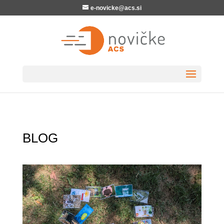
e-novicke@acs.si
BLOG