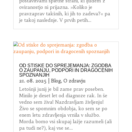
postavitvami spletne strani, ki ljudem z
oviranostjo ni prijazna. »Koliko je
pravzaprav takšnih, ki jih to zadeva?« pa
je takoj naslednje. V prvih petih...
OD STISKE DO SPREJEMANJA: ZGODBA
O ZAUPANJU, PODPORI IN DRAGOCENIH
SPOZNANJIH
21. 08. 2025
|
Blog
,
O zdravju
Letošnji junij je bil zame prav poseben.
Minilo je deset let od diagnoze rak. In še
vedno sem živa! Nazdravljam življenju!
Živo se spomnim obdobja, ko sem se po
enem letu zdravljenja vrnila v službo.
Morda bomo vsi skupaj lažje razumeli (ali
pa tudi ne?), kaj vse se...