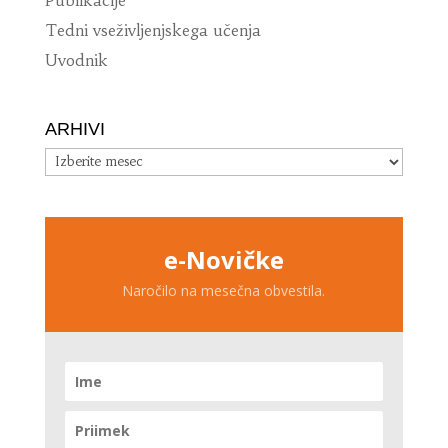
Tedni vseživljenjskega učenja
Uvodnik
ARHIVI
Arhivi
e-Novičke
Naročilo na mesečna obvestila.