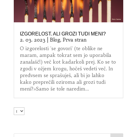
IZGORELOST. ALI GROZI TUDI MENI?
2. 03. 2023
|
Blog
,
Prva stran
O izgorelosti 'se govori' (te oblike ne
maram, ampak tokrat sem jo uporabila
zanalašč!) več kot kadarkoli prej. Ko se to
zgodi v ožjem krogu, hočeš vedeti več. In
predvsem se sprašuješ, ali bi jo lahko
kako preprečili oziroma ali grozi tudi
meni?»Samo še tole naredim...