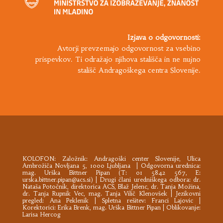
Izjava o odgovornosti:
Avtorji prevzemajo odgovornost za vsebino
prispevkov. Ti odražajo njihova stališča in ne nujno
stališč Andragoškega centra Slovenije.
KOLOFON: Založnik:
Andragoški center Slovenije
, Ulica
Ambrožiča Novljana 5, 1000 Ljubljana | Odgovorna urednica:
mag. Urška Bittner Pipan (T: 01 5842 567, E:
urska.bittner.pipan@acs.si
) | Drugi člani uredniškega odbora: dr.
Nataša Potočnik, direktorica ACS, Blaž Jelenc, dr. Tanja Možina,
dr. Tanja Rupnik Vec, mag. Tanja Vilič Klenovšek | Jezikovni
pregled: Ana Peklenik | Spletna rešitev: Franci Lajovic |
Korektorici: Erika Brenk, mag. Urška Bittner Pipan | Oblikovanje:
Larisa Hercog