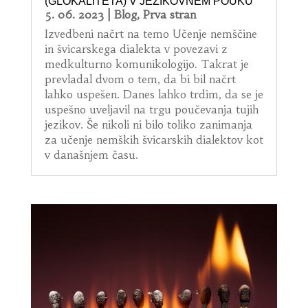
(GLOKALITETA) V JEZIKOVNEM POUKU
5. 06. 2023
|
Blog
,
Prva stran
Izvedbeni načrt na temo Učenje nemščine
in švicarskega dialekta v povezavi z
medkulturno komunikologijo. Takrat je
prevladal dvom o tem, da bi bil načrt
lahko uspešen. Danes lahko trdim, da se je
uspešno uveljavil na trgu poučevanja tujih
jezikov. Še nikoli ni bilo toliko zanimanja
za učenje nemških švicarskih dialektov kot
v današnjem času.