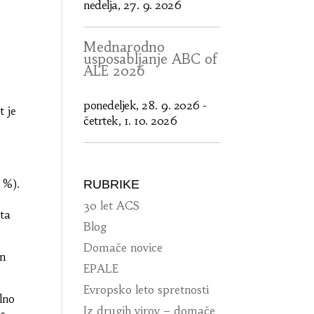
nedelja, 27. 9. 2026
Mednarodno
usposabljanje ABC of
ALE 2026
ponedeljek, 28. 9. 2026
-
t je
četrtek, 1. 10. 2026
 %).
RUBRIKE
30 let ACS
eta
Blog
Domače novice
em
EPALE
Evropsko leto spretnosti
lno
Iz drugih virov – domače
 s