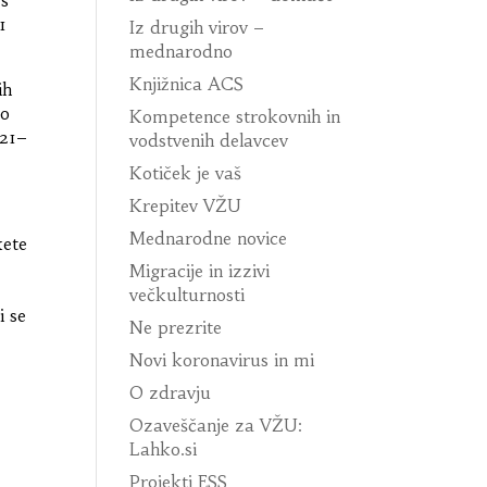
1
Iz drugih virov –
mednarodno
Knjižnica ACS
ih
ko
Kompetence strokovnih in
021–
vodstvenih delavcev
Kotiček je vaš
Krepitev VŽU
Mednarodne novice
kete
Migracije in izzivi
večkulturnosti
i se
Ne prezrite
Novi koronavirus in mi
O zdravju
Ozaveščanje za VŽU:
Lahko.si
Projekti ESS