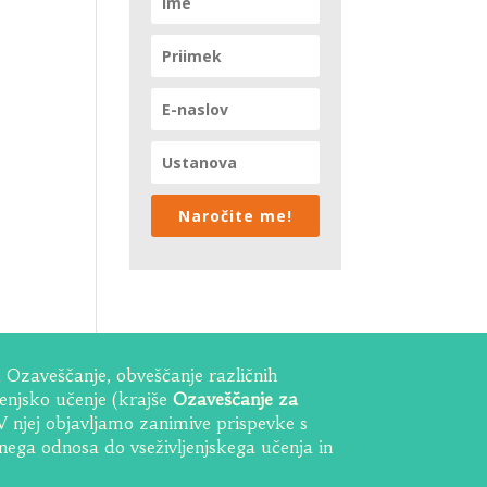
Naročite me!
Ozaveščanje, obveščanje različnih
ljenjsko učenje (krajše
Ozaveščanje za
 V njej objavljamo zanimive prispevke s
vnega odnosa do vseživljenjskega učenja in