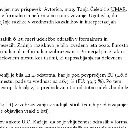
vljen nov prispevek. Avtorica, mag. Tanja Čelebič z
UMAR
,
 v formalno in neformalno izobraževanje. Ugotavlja, da
jšnje razlike v vrednostih kazalnikov in interpretacijah
 vsakih 6 let, meri udeležbo odraslih v formalnem in
secih. Zadnja raziskava je bila izvedena leta 2022. Eurosta
ormalno ali neformalno izobraževanje. Primerjal jih je tako s
 delovnem mestu kot tistimi, ki usposabljanja na delovnem
veniji je bila 42,4-odstotna, kar je pod povprečjem
EU
(46,6
 mestu, pade ta vrednost na 26,5 % (EU: 39,5 %). Po tem
 evropskih ciljev, ki predvidevajo 60-odstotno udeležbo do l
4 let) v izobraževanju v zadnjih štirih tednih pred izvajanj
 objavljen vsaki 2 leti).
kov ankete UIO. Kažejo, da se je vključenost odraslih v forma
dela in osebnostnega razvoja) v zadnjih 12 mesecih povečala