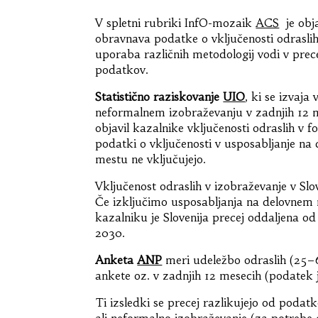
V spletni rubriki InfO-mozaik
ACS
je obja
obravnava podatke o vključenosti odraslih
uporaba različnih metodologij vodi v prece
podatkov.
Statistično raziskovanje
UIO
, ki se izvaja
neformalnem izobraževanju v zadnjih 12 me
objavil kazalnike vključenosti odraslih v f
podatki o vključenosti v usposabljanje na
mestu ne vključujejo.
Vključenost odraslih v izobraževanje v Slo
Če izključimo usposabljanja na delovnem
kazalniku je Slovenija precej oddaljena od
2030.
Anketa
ANP
meri udeležbo odraslih (25–6
ankete oz. v zadnjih 12 mesecih (podatek je
Ti izsledki se precej razlikujejo od podat
ali neformalno izobraževanje (za potrebe 