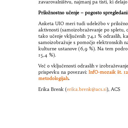
zavarovalništvu, najmanj pa tisti, ki delaj
Priložnostno učenje – pogosto spregledani
Anketa UIO meri tudi udeležbo v priložno
aktivnosti (samoizobraževanje po spletu, ob
tako učenje vključenih 74,1 % odraslih, k
samoizobražuje s pomočjo elektronskih nap
kulturne ustanove (6,9 %). Na tem področ
15,4 %).
Več o vključenosti odraslih v izobraževanj
prispevku na povezavi:
InfO-mozaik št. 12
metodologijah
.
Erika Brenk (
erika.brenk@acs.si
), ACS