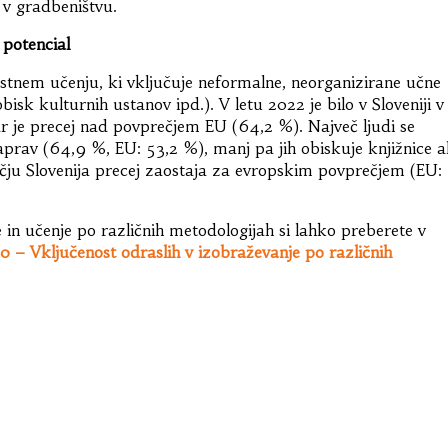
o v gradbeništvu.
 potencial
stnem učenju, ki vključuje neformalne, neorganizirane učne
isk kulturnih ustanov ipd.). V letu 2022 je bilo v Sloveniji v
ar je precej nad povprečjem EU (64,2 %). Največ ljudi se
rav (64,9 %, EU: 53,2 %), manj pa jih obiskuje knjižnice al
ju Slovenija precej zaostaja za evropskim povprečjem (EU:
e in učenje po različnih metodologijah si lahko preberete v
0 – Vključenost odraslih v izobraževanje po različnih