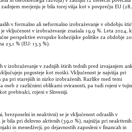
zadnjem merjenju je bila torej višja kot v povprečju EU (28,
aslih v formalno ali neformalno izobraževanje v obdobju štir
je vključenost v izobraževanje znašala 19,9 %. Leta 2024, 
finančne perspektive evropske kohezijske politike za obdobje 2
 na 23,1 % (EU: 13,3 %).
h v izobraževanje v zadnjih štirih tednih pred izvajanjem an
ključujejo pogosteje kot moški. Vključenost je najvišja pri
a pa pri starejših in nizko izobraženih. Razlike med temi
oseb z različnimi oblikami oviranosti, pa tudi rojeni v tujin
t prebivalci, rojeni v Sloveniji.
i, brezposelni in neaktivni) se je vključenost odraslih v
je bila pri delovno aktivnih (39,0 %), najnižja pri neaktivnih
njaki in menedžerji, po dejavnostih zaposleni v financah in