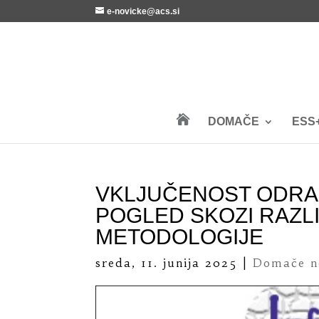
e-novicke@acs.si

DOMAČE
ESS
VKLJUČENOST ODRAS
POGLED SKOZI RAZL
METODOLOGIJE
sreda, 11. junija 2025
|
Domače n