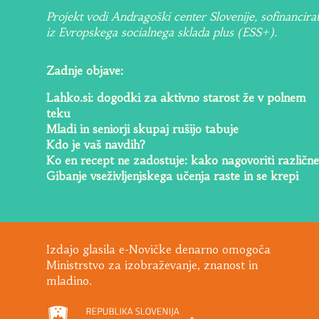
Projekt vodi Andragoški center Slovenije, sofinancira
iz Evropskega socialnega sklada plus (ESS+).
Zadnje objave:
Lahko.si: dogodki za aktivno starost že v polnem
teku
Mladi in seniorji skupaj rušijo tabuje
Kdo je vaš navdih?
Ko en recept ne zadostuje: kako nagovoriti različne
Gibanje vseživljenjskega učenja raste in se krepi
Izdajo glasila e-Novičke denarno omogoča
Ministrstvo za izobraževanje, znanost in
mladino.