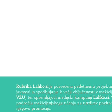
Rubrika Lahko.si
je posvečena petletnemu projektu 
javnosti in spodbujanje k večji vključenosti v vseživ
VŽU
) ter spremljajoči medijski kampanji
Lahko.si
.
področja vseživljenjskega učenja za utrditev poziti
njegovo promocijo.