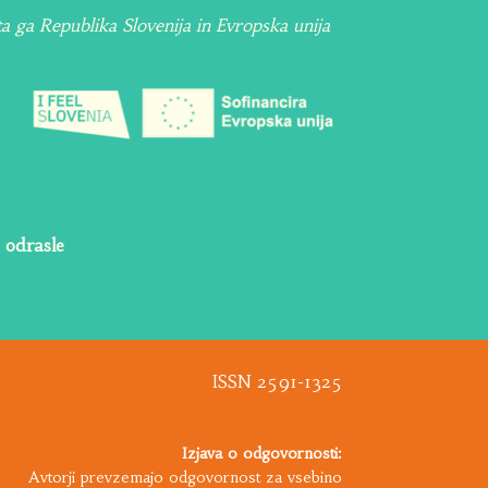
ta ga Republika Slovenija in Evropska unija
 odrasle
ISSN 2591-1325
Izjava o odgovornosti:
Avtorji prevzemajo odgovornost za vsebino