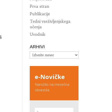
Prva stran
Publikacije
Tedni vseživljenjskega
učenja
Uvodnik
i
ARHIVI
Arhivi
e-Novičke
Naročilo na mesečna
obvestila.