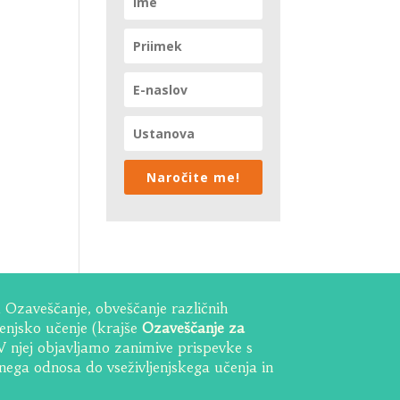
Naročite me!
Ozaveščanje, obveščanje različnih
ljenjsko učenje (krajše
Ozaveščanje za
 V njej objavljamo zanimive prispevke s
vnega odnosa do vseživljenjskega učenja in