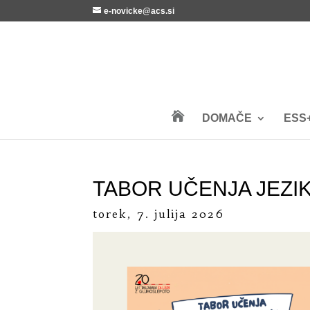
e-novicke@acs.si

DOMAČE
ESS
TABOR UČENJA JEZI
torek, 7. julija 2026