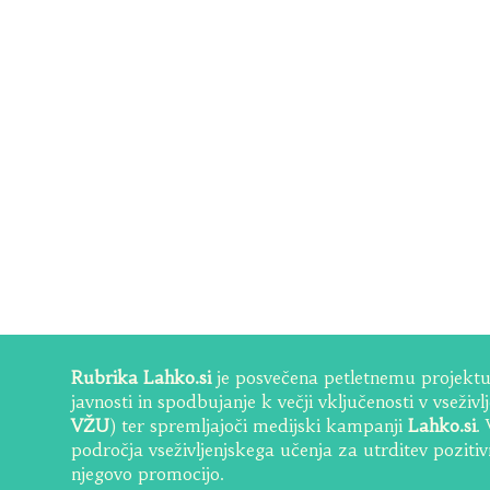
Rubrika Lahko.si
je posvečena petletnemu projektu 
javnosti in spodbujanje k večji vključenosti v vseživ
VŽU
) ter spremljajoči medijski kampanji
Lahko.si
.
področja vseživljenjskega učenja za utrditev poziti
njegovo promocijo.