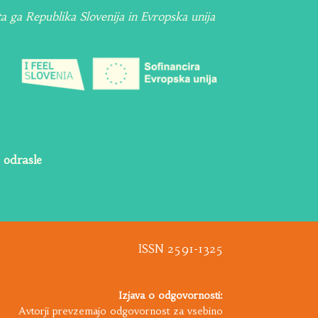
ta ga Republika Slovenija in Evropska unija
 odrasle
ISSN 2591-1325
Izjava o odgovornosti:
Avtorji prevzemajo odgovornost za vsebino