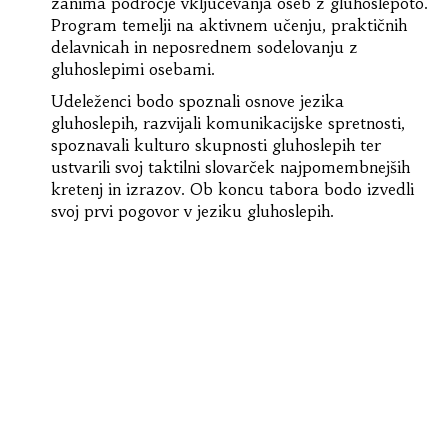
zanima področje vključevanja oseb z gluhoslepoto.
Program temelji na aktivnem učenju, praktičnih
delavnicah in neposrednem sodelovanju z
gluhoslepimi osebami.
Udeleženci bodo spoznali osnove jezika
gluhoslepih, razvijali komunikacijske spretnosti,
spoznavali kulturo skupnosti gluhoslepih ter
ustvarili svoj taktilni slovarček najpomembnejših
kretenj in izrazov. Ob koncu tabora bodo izvedli
svoj prvi pogovor v jeziku gluhoslepih.