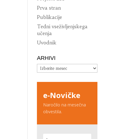
Prva stran
Publikacije
Tedni vseživljenjskega
učenja
Uvodnik
ARHIVI
Arhivi
e-Novičke
Naročilo na mesečna
obvestila.