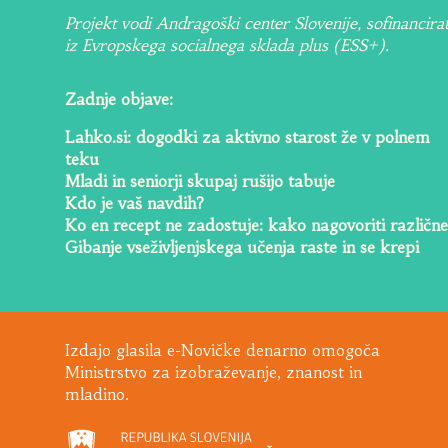
Projekt vodi Andragoški center Slovenije, sofinancira
iz Evropskega socialnega sklada plus (ESS+).
Zadnje objave:
Lahko.si: dogodki za aktivno starost že v polnem
teku
Mladi in seniorji skupaj rušijo tabuje
Kdo je vaš navdih?
Ko en recept ne zadostuje: kako nagovoriti različne
Gibanje vseživljenjskega učenja raste in se krepi
Izdajo glasila e-Novičke denarno omogoča
Ministrstvo za izobraževanje, znanost in
mladino.