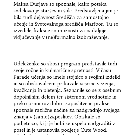
Maksa Durjave so spoznale, kako poteka
sodelovanje staršev in šole. Predstavljena jim je
bila tudi dejavnost Središča za samostojno
učenje in Svetovalnega središča Maribor. Tu so
izvedele, kakšne so možnosti za nadaljnje
vključevanje v (ne)formalno izobraževanje.
Udeleženke so skozi program predstavile tudi
svoje ročne in kulinarične spretnosti. V času
Parade učenja so imele stojnico s svojimi izdelki
in so obiskovalcem prikazale veščine vezenja,
kvačkanja in pletenja. Seznanile so se z osebnim
dopolnilnim delom ter sistemom vrednotnic in
preko primerov dobre zaposlitvene prakse
spoznale različne načine za nadgradnjo svojega
znanja v (samo)zaposlitev. Obiskale so
podjetnico, ki ji je hobi že uspelo nadgraditi v
posel in je ustanovila podjetje Cute Wood.