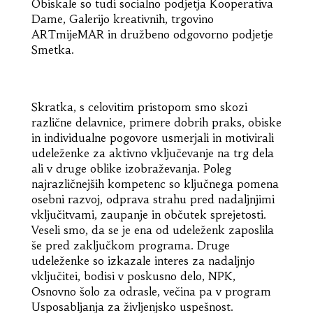
Obiskale so tudi socialno podjetja Kooperativa
Dame, Galerijo kreativnih, trgovino
ARTmijeMAR in družbeno odgovorno podjetje
Smetka.
Skratka, s celovitim pristopom smo skozi
različne delavnice, primere dobrih praks, obiske
in individualne pogovore usmerjali in motivirali
udeleženke za aktivno vključevanje na trg dela
ali v druge oblike izobraževanja. Poleg
najrazličnejših kompetenc so ključnega pomena
osebni razvoj, odprava strahu pred nadaljnjimi
vključitvami, zaupanje in občutek sprejetosti.
Veseli smo, da se je ena od udeleženk zaposlila
še pred zaključkom programa. Druge
udeleženke so izkazale interes za nadaljnjo
vključitei, bodisi v poskusno delo, NPK,
Osnovno šolo za odrasle, večina pa v program
Usposabljanja za življenjsko uspešnost.