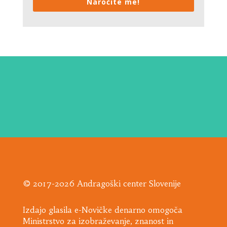
Naročite me!
© 2017-2026 Andragoški center Slovenije
Izdajo glasila e-Novičke denarno omogoča
Ministrstvo za izobraževanje, znanost in