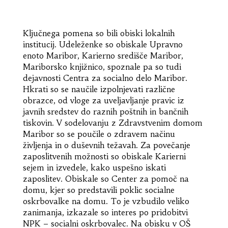
Ključnega pomena so bili obiski lokalnih
institucij. Udeleženke so obiskale Upravno
enoto Maribor, Karierno središče Maribor,
Mariborsko knjižnico, spoznale pa so tudi
dejavnosti Centra za socialno delo Maribor.
Hkrati so se naučile izpolnjevati različne
obrazce, od vloge za uveljavljanje pravic iz
javnih sredstev do raznih poštnih in bančnih
tiskovin. V sodelovanju z Zdravstvenim domom
Maribor so se poučile o zdravem načinu
življenja in o duševnih težavah. Za povečanje
zaposlitvenih možnosti so obiskale Karierni
sejem in izvedele, kako uspešno iskati
zaposlitev. Obiskale so Center za pomoč na
domu, kjer so predstavili poklic socialne
oskrbovalke na domu. To je vzbudilo veliko
zanimanja, izkazale so interes po pridobitvi
NPK – socialni oskrbovalec. Na obisku v OŠ