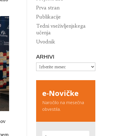
Prva stran
Publikacije
Tedni vseživljenjskega
učenja
Uvodnik
ARHIVI
Arhivi
e-Novičke
Naročilo na mesečna
obvestila.
pov
enem