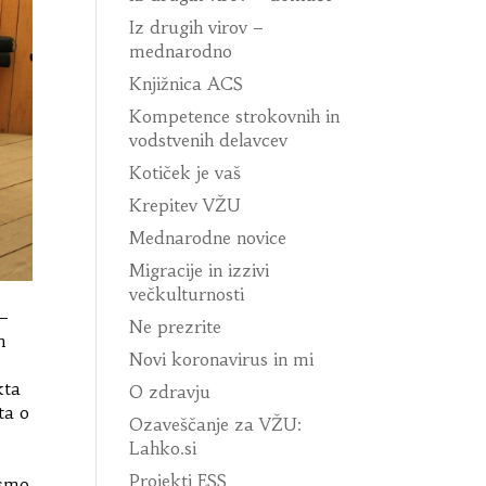
Iz drugih virov –
mednarodno
Knjižnica ACS
Kompetence strokovnih in
vodstvenih delavcev
Kotiček je vaš
Krepitev VŽU
Mednarodne novice
Migracije in izzivi
večkulturnosti
 –
Ne prezrite
h
Novi koronavirus in mi
kta
O zdravju
ta o
Ozaveščanje za VŽU:
Lahko.si
Projekti ESS
 smo