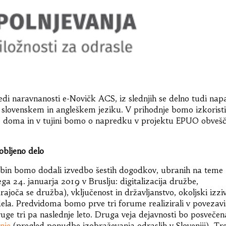
sledi naravnanosti e-Novičk ACS, iz slednjih se delno tudi napa
v slovenskem in angleškem jeziku. V prihodnje bomo izkoristi
ce doma in v tujini bomo o napredku v projektu EPUO obvešč
obljeno delo
ebin bomo dodali izvedbo šestih dogodkov, ubranih na teme
ega 24. januarja 2019 v Bruslju: digitalizacija družbe,
oča se družba), vključenost in državljanstvo, okoljski izziv
ela. Predvidoma bomo prve tri forume realizirali v povezavi
ruge tri pa naslednje leto. Druga veja dejavnosti bo posvečen
nje
(pregled ponudbe izobraževanja odraslih v Sloveniji). Tre