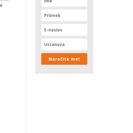
mo
Naročite me!