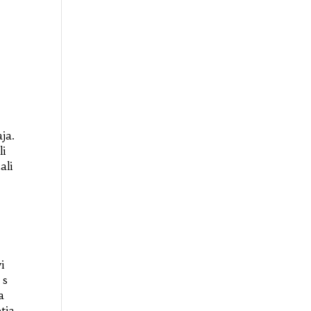
ja.
li
ali
i
 s
a
tja