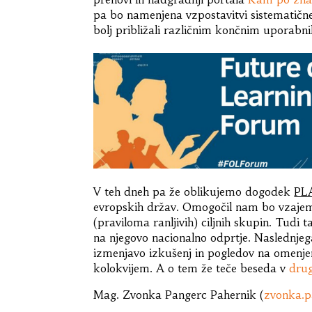
pa bo namenjena vzpostavitvi sistematične
bolj približali različnim končnim uporabn
V teh dneh pa že oblikujemo dogodek
PL
evropskih držav. Omogočil nam bo vzajemn
(praviloma ranljivih) ciljnih skupin. Tudi
na njegovo nacionalno odprtje. Naslednje
izmenjavo izkušenj in pogledov na omenj
kolokvijem. A o tem že teče beseda v
dru
Mag. Zvonka Pangerc Pahernik (
zvonka.p