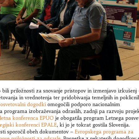
 bili priložnosti za snovanje pristopov in izmenjavo izkušenj
ovanja in vrednotenja ter pridobivanja temeljnih in poklicni
 posvetovalni dogodki
omogočili podporo nacionalnim
 programa izobraževanja odraslih, zadnji pa razvoju proje
 letna konferenca EPUO
je obogatila program Letnega posve
regijski konferenci EPALE
, ki jo je tokrat gostila Slovenija.
osti sporočil obeh dokumentov –
Evropskega programa za
nove priložnosti za odrasle
. Posnetke z nekaterih dogodkov