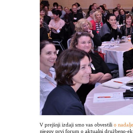
V prejšnji izdaji smo vas obvestili
o nadalj
njegov prvi forum o aktualni družbeno-eko