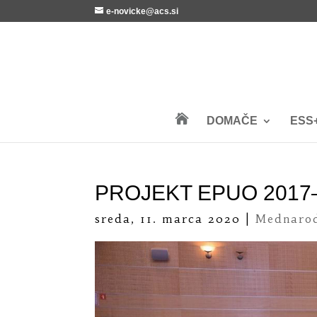
e-novicke@acs.si

DOMAČE
ESS
PROJEKT EPUO 2017
sreda, 11. marca 2020
|
Mednarod