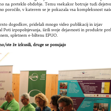
imo na preteklo obdobje. Temu vsekakor botruje tudi dejstvo
no poročilo, v katerem se je pokazala vsa kompleksnost naš
rsto dogodkov, pridelali mnogo video publikacij in izjav
 Poti izpopolnjevanja, širili svoje dejavnosti in produkte pr
ljenem, spletnem e-biltenu EPUO.
/ste že izkusili, druge se ponujajo