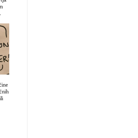
im
.
čine
čnih
li