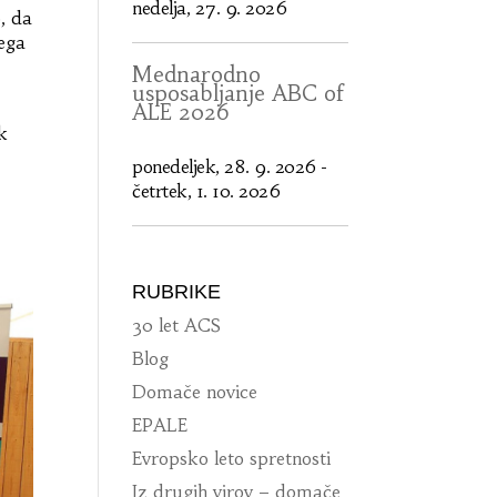
nedelja, 27. 9. 2026
, da
ega
Mednarodno
usposabljanje ABC of
ALE 2026
ek
ponedeljek, 28. 9. 2026
-
četrtek, 1. 10. 2026
RUBRIKE
30 let ACS
Blog
Domače novice
EPALE
Evropsko leto spretnosti
Iz drugih virov – domače