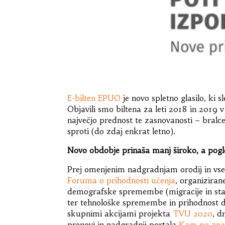
E-bilten EPUO
je novo spletno glasilo, ki 
Objavili smo biltena za leti 2018 in 2019 
največjo prednost te zasnovanosti – bral
sproti (do zdaj enkrat letno).
Novo obdobje prinaša manj široko, a pogl
Prej omenjenim nadgradnjam orodij in vs
Foruma o prihodnosti učenja
, organiziran
demografske spremembe (migracije in staraj
ter tehnološke spremembe in prihodnost d
skupnimi akcijami projekta
TVU 2020
, d
prenovi in nadgradnji portala
Kam po zna