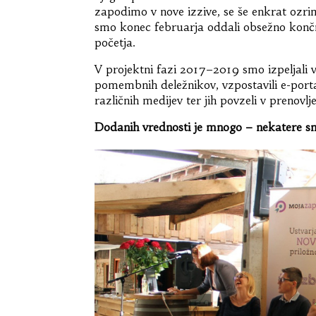
zapodimo v nove izzive, se še enkrat ozr
smo konec februarja oddali obsežno konč
početja.
V projektni fazi 2017–2019 smo izpeljali v
pomembnih deležnikov, vzpostavili e-portal
različnih medijev ter jih povzeli v prenov
Dodanih vrednosti je mnogo – nekatere smo