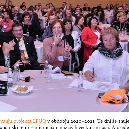
evanju projekta
EPUO
v obdobju 2020–2021. Te dni že snu
nomski temi – migracijah in izzivih večkulturnosti. A prede