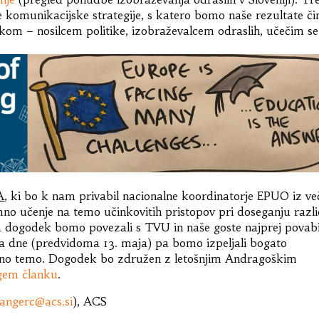
 komunikacijske strategije, s katero bomo naše rezultate č
ikom – nosilcem politike, izobraževalcem odraslih, učečim se
A
, ki bo k nam privabil nacionalne koordinatorje EPUO iz ve
o učenje na temo učinkovitih pristopov pri doseganju razli
 ta dogodek bomo povezali s TVU in naše goste najprej povabi
ga dne (predvidoma 13. maja) pa bomo izpeljali bogato
eno temo. Dogodek bo združen z letošnjim Andragoškim
gem članku
.
angerc@acs.si
), ACS