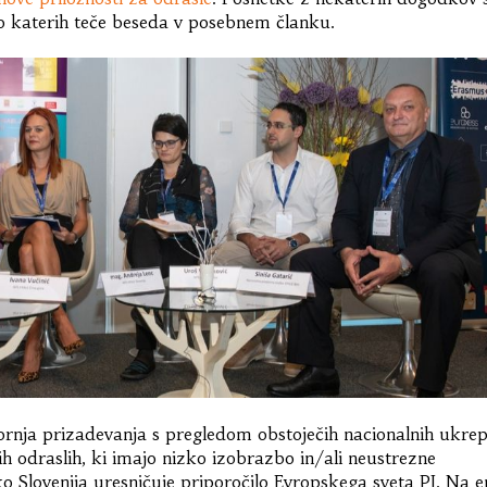
, o katerih teče beseda v posebnem članku.
ornja prizadevanja s pregledom obstoječih nacionalnih ukre
ih odraslih, ki imajo nizko izobrazbo in/ali neustrezne
ko Slovenija uresničuje priporočilo Evropskega sveta
PI
. Na 