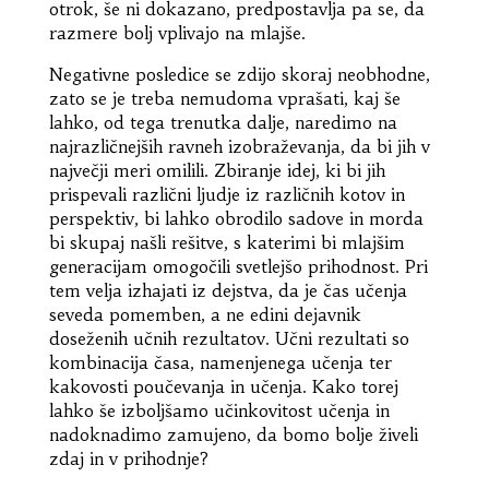
otrok, še ni dokazano, predpostavlja pa se, da
razmere bolj vplivajo na mlajše.
Negativne posledice se zdijo skoraj neobhodne,
zato se je treba nemudoma vprašati, kaj še
lahko, od tega trenutka dalje, naredimo na
najrazličnejših ravneh izobraževanja, da bi jih v
največji meri omilili. Zbiranje idej, ki bi jih
prispevali različni ljudje iz različnih kotov in
perspektiv, bi lahko obrodilo sadove in morda
bi skupaj našli rešitve, s katerimi bi mlajšim
generacijam omogočili svetlejšo prihodnost. Pri
tem velja izhajati iz dejstva, da je čas učenja
seveda pomemben, a ne edini dejavnik
doseženih učnih rezultatov. Učni rezultati so
kombinacija časa, namenjenega učenja ter
kakovosti poučevanja in učenja. Kako torej
lahko še izboljšamo učinkovitost učenja in
nadoknadimo zamujeno, da bomo bolje živeli
zdaj in v prihodnje?