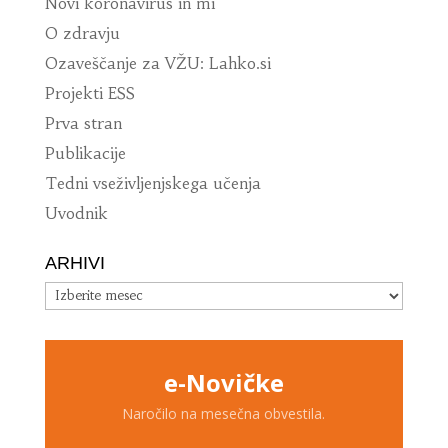
Novi koronavirus in mi
O zdravju
Ozaveščanje za VŽU: Lahko.si
Projekti ESS
Prva stran
Publikacije
Tedni vseživljenjskega učenja
Uvodnik
ARHIVI
Arhivi
e-Novičke
Naročilo na mesečna obvestila.