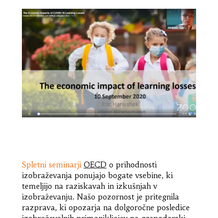
Spletni seminarji
OECD
o prihodnosti
izobraževanja ponujajo bogate vsebine, ki
temeljijo na raziskavah in izkušnjah v
izobraževanju. Našo pozornost je pritegnila
razprava, ki opozarja na dolgoročne posledice
izobraževalnih primanjkljajev na gospodarski