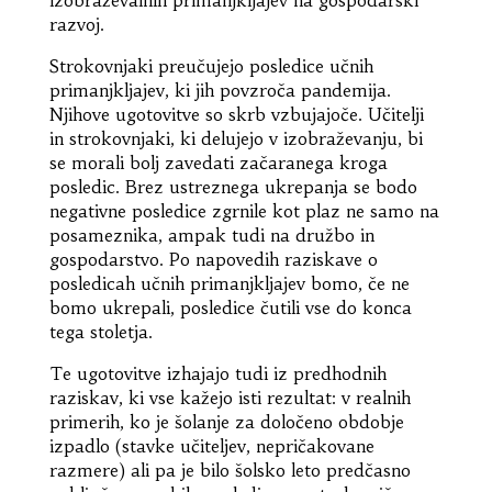
razvoj.
Strokovnjaki preučujejo posledice učnih
primanjkljajev, ki jih povzroča pandemija.
Njihove ugotovitve so skrb vzbujajoče. Učitelji
in strokovnjaki, ki delujejo v izobraževanju, bi
se morali bolj zavedati začaranega kroga
posledic. Brez ustreznega ukrepanja se bodo
negativne posledice zgrnile kot plaz ne samo na
posameznika, ampak tudi na družbo in
gospodarstvo. Po napovedih raziskave o
posledicah učnih primanjkljajev bomo, če ne
bomo ukrepali, posledice čutili vse do konca
tega stoletja.
Te ugotovitve izhajajo tudi iz predhodnih
raziskav, ki vse kažejo isti rezultat: v realnih
primerih, ko je šolanje za določeno obdobje
izpadlo (stavke učiteljev, nepričakovane
razmere) ali pa je bilo šolsko leto predčasno