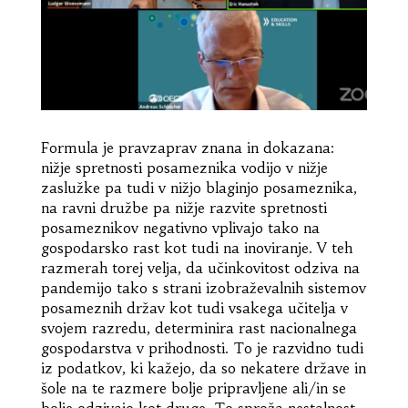
Formula je pravzaprav znana in dokazana:
nižje spretnosti posameznika vodijo v nižje
zaslužke pa tudi v nižjo blaginjo posameznika,
na ravni družbe pa nižje razvite spretnosti
posameznikov negativno vplivajo tako na
gospodarsko rast kot tudi na inoviranje. V teh
razmerah torej velja, da učinkovitost odziva na
pandemijo tako s strani izobraževalnih sistemov
posameznih držav kot tudi vsakega učitelja v
svojem razredu, determinira rast nacionalnega
gospodarstva v prihodnosti. To je razvidno tudi
iz podatkov, ki kažejo, da so nekatere države in
šole na te razmere bolje pripravljene ali/in se
bolje odzivajo kot druge. To sproža nestalnost,