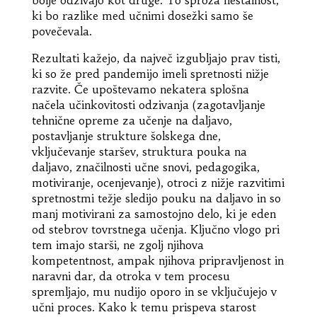
ki bo razlike med učnimi dosežki samo še
povečevala.
Rezultati kažejo, da največ izgubljajo prav tisti,
ki so že pred pandemijo imeli spretnosti nižje
razvite. Če upoštevamo nekatera splošna
načela učinkovitosti odzivanja (zagotavljanje
tehnične opreme za učenje na daljavo,
postavljanje strukture šolskega dne,
vključevanje staršev, struktura pouka na
daljavo, značilnosti učne snovi, pedagogika,
motiviranje, ocenjevanje), otroci z nižje razvitimi
spretnostmi težje sledijo pouku na daljavo in so
manj motivirani za samostojno delo, ki je eden
od stebrov tovrstnega učenja. Ključno vlogo pri
tem imajo starši, ne zgolj njihova
kompetentnost, ampak njihova pripravljenost in
naravni dar, da otroka v tem procesu
spremljajo, mu nudijo oporo in se vključujejo v
učni proces. Kako k temu prispeva starost