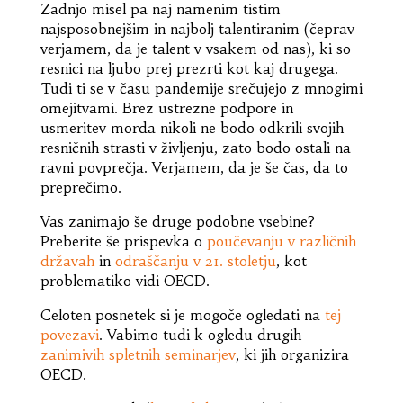
Zadnjo misel pa naj namenim tistim
najsposobnejšim in najbolj talentiranim (čeprav
verjamem, da je talent v vsakem od nas), ki so
resnici na ljubo prej prezrti kot kaj drugega.
Tudi ti se v času pandemije srečujejo z mnogimi
omejitvami. Brez ustrezne podpore in
usmeritev morda nikoli ne bodo odkrili svojih
resničnih strasti v življenju, zato bodo ostali na
ravni povprečja. Verjamem, da je še čas, da to
preprečimo.
Vas zanimajo še druge podobne vsebine?
Preberite še prispevka o
poučevanju v različnih
državah
in
odraščanju v 21. stoletju
, kot
problematiko vidi OECD.
Celoten posnetek si je mogoče ogledati na
tej
povezavi
. Vabimo tudi k ogledu drugih
zanimivih spletnih seminarjev
, ki jih organizira
OECD
.