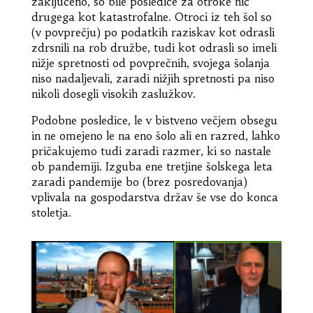
zaključeno, so bile posledice za otroke nič
drugega kot katastrofalne. Otroci iz teh šol so
(v povprečju) po podatkih raziskav kot odrasli
zdrsnili na rob družbe, tudi kot odrasli so imeli
nižje spretnosti od povprečnih, svojega šolanja
niso nadaljevali, zaradi nižjih spretnosti pa niso
nikoli dosegli visokih zaslužkov.
Podobne posledice, le v bistveno večjem obsegu
in ne omejeno le na eno šolo ali en razred, lahko
pričakujemo tudi zaradi razmer, ki so nastale
ob pandemiji. Izguba ene tretjine šolskega leta
zaradi pandemije bo (brez posredovanja)
vplivala na gospodarstva držav še vse do konca
stoletja.