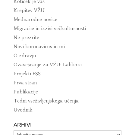
Kotiček je vaš
Krepitev VŽU
Mednarodne novice
Migracije in izzivi večkulturnosti
Ne prezrite
Novi koronavirus in mi
O zdravju
Ozaveščanje za VŽU: Lahko.si
Projekti ESS
Prva stran
Publikacije
Tedni vseživljenjskega učenja
Uvodnik
ARHIVI
Arhivi