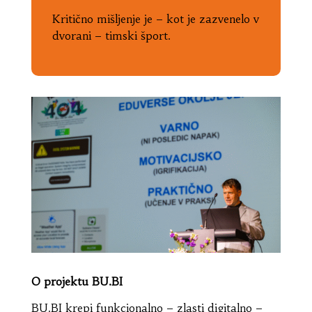
Kritično mišljenje je – kot je zazvenelo v
dvorani – timski šport.
O projektu BU.BI
BU.BI krepi funkcionalno – zlasti digitalno –