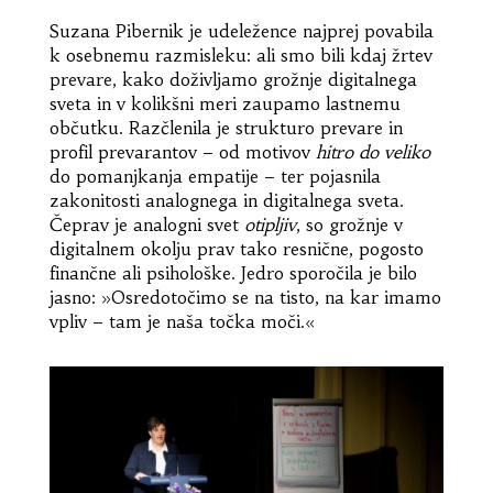
Suzana Pibernik je udeležence najprej povabila
k osebnemu razmisleku: ali smo bili kdaj žrtev
prevare, kako doživljamo grožnje digitalnega
sveta in v kolikšni meri zaupamo lastnemu
občutku. Razčlenila je strukturo prevare in
profil prevarantov – od motivov
hitro do veliko
do pomanjkanja empatije – ter pojasnila
zakonitosti analognega in digitalnega sveta.
Čeprav je analogni svet
otipljiv
, so grožnje v
digitalnem okolju prav tako resnične, pogosto
finančne ali psihološke. Jedro sporočila je bilo
jasno: »Osredotočimo se na tisto, na kar imamo
vpliv – tam je naša točka moči.«