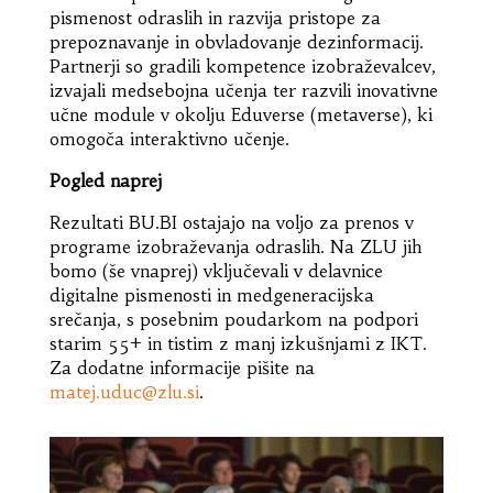
pismenost odraslih in razvija pristope za
prepoznavanje in obvladovanje dezinformacij.
Partnerji so gradili kompetence izobraževalcev,
izvajali medsebojna učenja ter razvili inovativne
učne module v okolju Eduverse (metaverse), ki
omogoča interaktivno učenje.
Pogled naprej
Rezultati BU.BI ostajajo na voljo za prenos v
programe izobraževanja odraslih. Na ZLU jih
bomo (še vnaprej) vključevali v delavnice
digitalne pismenosti in medgeneracijska
srečanja, s posebnim poudarkom na podpori
starim 55+ in tistim z manj izkušnjami z IKT.
Za dodatne informacije pišite na
matej.uduc@zlu.si
.