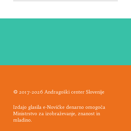
© 2017-2026 Andragoški center Slovenije
Izdajo glasila e-Novičke denarno omogoča
Ministrstvo za izobraževanje, znanost in
mladino.