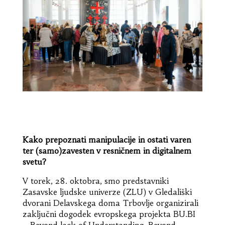
Kako prepoznati manipulacije in ostati varen
ter (samo)zavesten v resničnem in digitalnem
svetu?
V torek, 28. oktobra, smo predstavniki
Zasavske ljudske univerze (ZLU) v Gledališki
dvorani Delavskega doma Trbovlje organizirali
zaključni dogodek evropskega projekta BU.BI
– Beyond lack of Understanding, Beyond