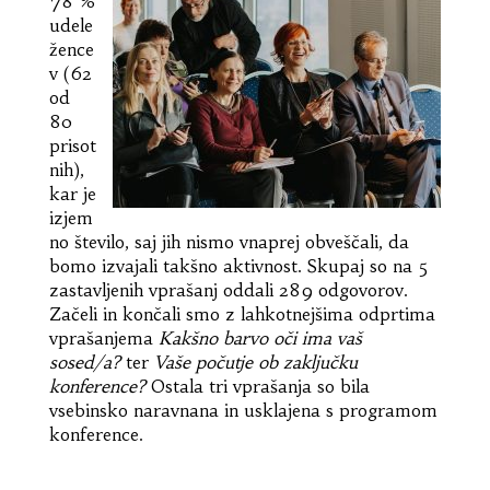
78 %
udele
žence
v (62
od
80
prisot
nih),
kar je
izjem
no število, saj jih nismo vnaprej obveščali, da
bomo izvajali takšno aktivnost. Skupaj so na 5
zastavljenih vprašanj oddali 289 odgovorov.
Začeli in končali smo z lahkotnejšima odprtima
vprašanjema
Kakšno barvo oči ima vaš
sosed/a?
ter
Vaše počutje ob zaključku
konference?
Ostala tri vprašanja so bila
vsebinsko naravnana in usklajena s programom
konference.