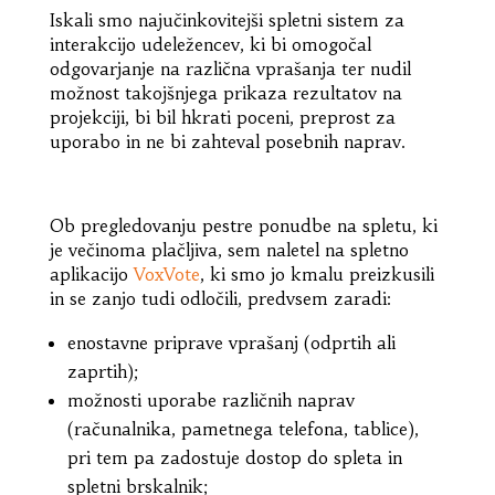
Iskali smo najučinkovitejši spletni sistem za
interakcijo udeležencev, ki bi omogočal
odgovarjanje na različna vprašanja ter nudil
možnost takojšnjega prikaza rezultatov na
projekciji, bi bil hkrati poceni, preprost za
uporabo in ne bi zahteval posebnih naprav.
Ob pregledovanju pestre ponudbe na spletu, ki
je večinoma plačljiva, sem naletel na spletno
aplikacijo
VoxVote
, ki smo jo kmalu preizkusili
in se zanjo tudi odločili, predvsem zaradi:
enostavne priprave vprašanj (odprtih ali
zaprtih);
možnosti uporabe različnih naprav
(računalnika, pametnega telefona, tablice),
pri tem pa zadostuje dostop do spleta in
spletni brskalnik;