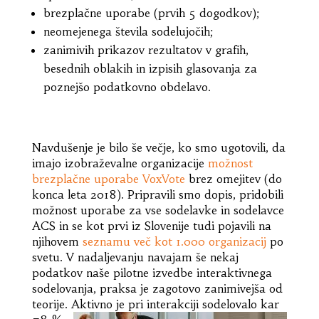
brezplačne uporabe (prvih 5 dogodkov);
neomejenega števila sodelujočih;
zanimivih prikazov rezultatov v grafih,
besednih oblakih in izpisih glasovanja za
poznejšo podatkovno obdelavo.
Navdušenje je bilo še večje, ko smo ugotovili, da
imajo izobraževalne organizacije
možnost
brezplačne uporabe VoxVote
brez omejitev (do
konca leta 2018). Pripravili smo dopis, pridobili
možnost uporabe za vse sodelavke in sodelavce
ACS in se kot prvi iz Slovenije tudi pojavili na
njihovem
seznamu več kot 1.000 organizacij
po
svetu. V nadaljevanju navajam še nekaj
podatkov naše pilotne izvedbe interaktivnega
sodelovanja, praksa je zagotovo zanimivejša od
teorije. Aktivno je pri interakciji sodel
ovalo kar