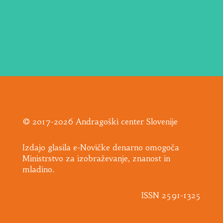
© 2017-2026 Andragoški center Slovenije
Izdajo glasila e-Novičke denarno omogoča
Ministrstvo za izobraževanje, znanost in
mladino.
ISSN 2591-1325