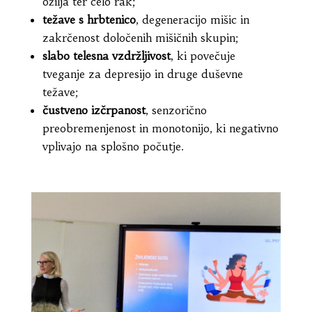
ožilja ter celo rak;
težave s hrbtenico
, degeneracijo mišic in
zakrčenost določenih mišičnih skupin;
slabo telesna vzdržljivost
, ki povečuje
tveganje za depresijo in druge duševne
težave;
čustveno izčrpanost
, senzorično
preobremenjenost in monotonijo, ki negativno
vplivajo na splošno počutje.