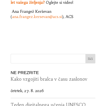
let vašega življenja?
Oglejte si video!
Ana Frangež Kerševan
(
ana.frangez.kersevan@acs.si
), ACS
NE PREZRITE
Kako vzgojiti bralca v času zaslonov
četrtek, 27. 8. 2026
Teden digitalnega učenja UNESCO