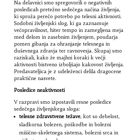
Na delavnici smo spregovorili o negativnih
posledicah pretežno sedečega načina življenja,
ki sproža perečo potrebo po telesni aktivnosti.
Sodobni življenjski slog, ki ga zaznamuje
večopravilnost, hiter tempo in zamegljena meja
med delom in zasebnim življenjem, poudarja
pomen gibanja za ohranjanje telesnega in
duševnega zdravja ter ravnovesja. Skupaj smo
raziskali, kako že majhni koraki k večji
aktivnosti bistveno izboljšajo kakovost življenja.
Predavateljica je z udeleženci delila dragocene
praktične nasvete.
Posledice neaktivnosti
V razpravi smo izpostavili resne posledice
sedečega življenjskega sloga:
telesne zdravstvene težave
, kot so debelost,
sladkorna bolezen, poškodbe in bolezni
mišično-skeletnega sistema, bolezni srca in