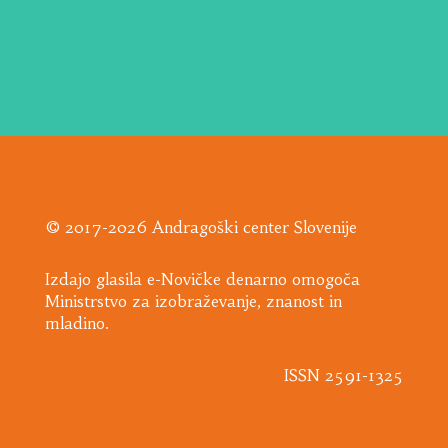
© 2017-2026 Andragoški center Slovenije
Izdajo glasila e-Novičke denarno omogoča
Ministrstvo za izobraževanje, znanost in
mladino.
ISSN 2591-1325