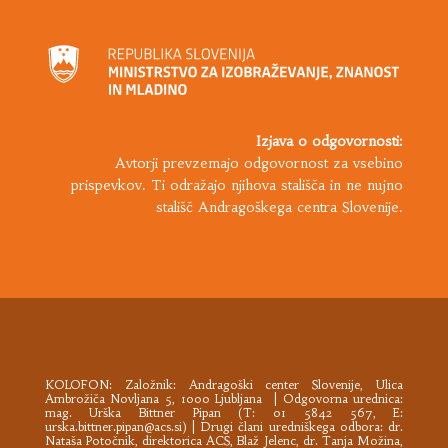
Izjava o odgovornosti:
Avtorji prevzemajo odgovornost za vsebino
prispevkov. Ti odražajo njihova stališča in ne nujno
stališč Andragoškega centra Slovenije.
KOLOFON: Založnik:
Andragoški center Slovenije
, Ulica
Ambrožiča Novljana 5, 1000 Ljubljana | Odgovorna urednica:
mag. Urška Bittner Pipan (T: 01 5842 567, E:
urska.bittner.pipan@acs.si
) | Drugi člani uredniškega odbora: dr.
Nataša Potočnik, direktorica ACS, Blaž Jelenc, dr. Tanja Možina,