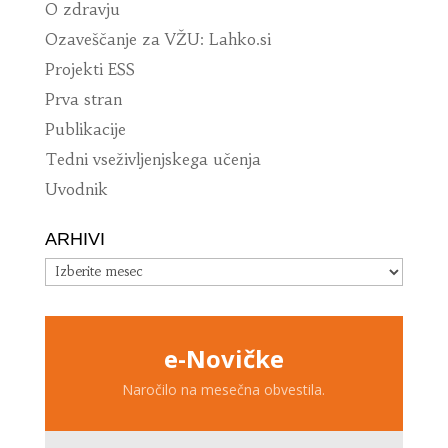
O zdravju
Ozaveščanje za VŽU: Lahko.si
Projekti ESS
Prva stran
Publikacije
Tedni vseživljenjskega učenja
Uvodnik
ARHIVI
Arhivi
e-Novičke
Naročilo na mesečna obvestila.