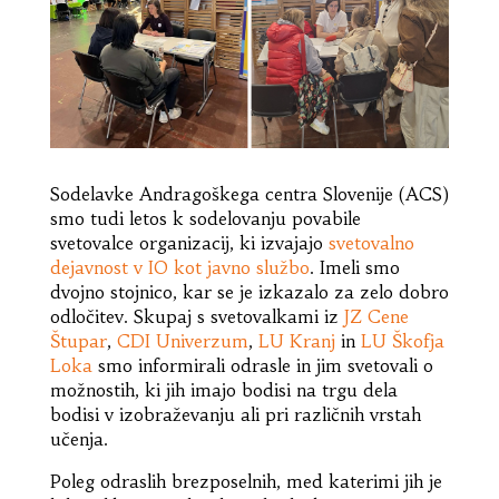
Sodelavke Andragoškega centra Slovenije (ACS)
smo tudi letos k sodelovanju povabile
svetovalce organizacij, ki izvajajo
svetovalno
dejavnost v IO kot javno službo
. Imeli smo
dvojno stojnico, kar se je izkazalo za zelo dobro
odločitev. Skupaj s svetovalkami iz
JZ Cene
Štupar
,
CDI Univerzum
,
LU Kranj
in
LU Škofja
Loka
smo informirali odrasle in jim svetovali o
možnostih, ki jih imajo bodisi na trgu dela
bodisi v izobraževanju ali pri različnih vrstah
učenja.
Poleg odraslih brezposelnih, med katerimi jih je