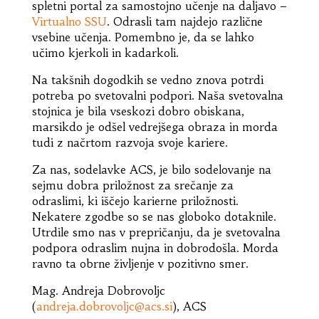
spletni portal za samostojno učenje na daljavo –
Virtualno SSU
. Odrasli tam najdejo različne
vsebine učenja. Pomembno je, da se lahko
učimo kjerkoli in kadarkoli.
Na takšnih dogodkih se vedno znova potrdi
potreba po svetovalni podpori. Naša svetovalna
stojnica je bila vseskozi dobro obiskana,
marsikdo je odšel vedrejšega obraza in morda
tudi z načrtom razvoja svoje kariere.
Za nas, sodelavke ACS, je bilo sodelovanje na
sejmu dobra priložnost za srečanje za
odraslimi, ki iščejo karierne priložnosti.
Nekatere zgodbe so se nas globoko dotaknile.
Utrdile smo nas v prepričanju, da je svetovalna
podpora odraslim nujna in dobrodošla. Morda
ravno ta obrne življenje v pozitivno smer.
Mag. Andreja Dobrovoljc
(
andreja.dobrovoljc@acs.si
), ACS