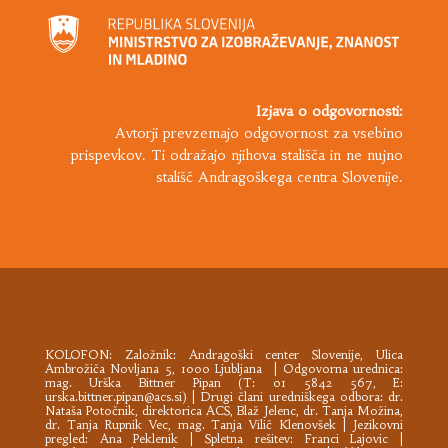
Izjava o odgovornosti:
Avtorji prevzemajo odgovornost za vsebino
prispevkov. Ti odražajo njihova stališča in ne nujno
stališč Andragoškega centra Slovenije.
KOLOFON: Založnik:
Andragoški center Slovenije
, Ulica
Ambrožiča Novljana 5, 1000 Ljubljana | Odgovorna urednica:
mag. Urška Bittner Pipan (T: 01 5842 567, E:
urska.bittner.pipan@acs.si
) | Drugi člani uredniškega odbora: dr.
Nataša Potočnik, direktorica ACS, Blaž Jelenc, dr. Tanja Možina,
dr. Tanja Rupnik Vec, mag. Tanja Vilič Klenovšek | Jezikovni
pregled: Ana Peklenik | Spletna rešitev: Franci Lajovic |