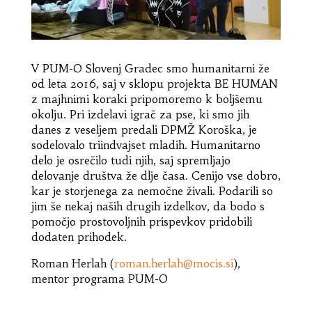
V PUM-O Slovenj Gradec smo humanitarni že
od leta 2016, saj v sklopu projekta BE HUMAN
z majhnimi koraki pripomoremo k boljšemu
okolju. Pri izdelavi igrač za pse, ki smo jih
danes z veseljem predali DPMŽ Koroška, je
sodelovalo triindvajset mladih. Humanitarno
delo je osrečilo tudi njih, saj spremljajo
delovanje društva že dlje časa. Cenijo vse dobro,
kar je storjenega za nemočne živali. Podarili so
jim še nekaj naših drugih izdelkov, da bodo s
pomočjo prostovoljnih prispevkov pridobili
dodaten prihodek.
Roman Herlah (
roman.herlah@mocis.si
),
mentor programa PUM-O