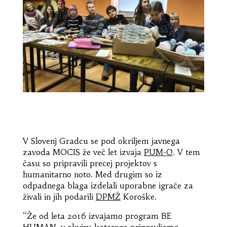
V Slovenj Gradcu se pod okriljem javnega
zavoda MOCIS že več let izvaja
PUM-O
. V tem
času so pripravili precej projektov s
humanitarno noto. Med drugim so iz
odpadnega blaga izdelali uporabne igrače za
živali in jih podarili
DPMŽ
Koroške.
“Že od leta 2016 izvajamo program BE
HUMAN, v okviru katerega pripravljamo