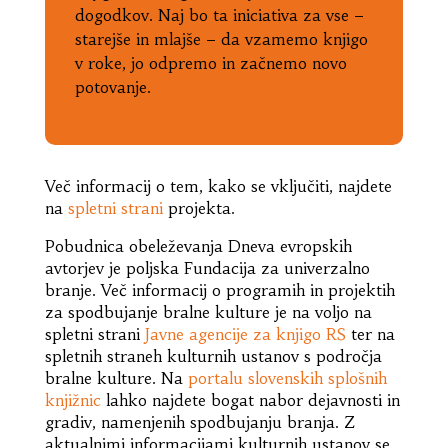
dogodkov. Naj bo ta iniciativa za vse –
starejše in mlajše – da vzamemo knjigo
v roke, jo odpremo in začnemo novo
potovanje.
Več informacij o tem, kako se vključiti, najdete
na
spletni strani
projekta.
Pobudnica obeleževanja Dneva evropskih
avtorjev je poljska Fundacija za univerzalno
branje. Več informacij o programih in projektih
za spodbujanje bralne kulture je na voljo na
spletni strani
Javne agencije za knjigo RS
ter na
spletnih straneh kulturnih ustanov s področja
bralne kulture. Na
portalu slovenskih splošnih
knjižnic
lahko najdete bogat nabor dejavnosti in
gradiv, namenjenih spodbujanju branja. Z
aktualnimi informacijami kulturnih ustanov se