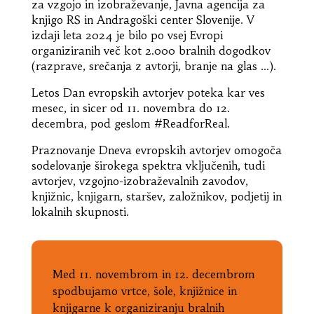
za vzgojo in izobraževanje, Javna agencija za
knjigo RS in Andragoški center Slovenije. V
izdaji leta 2024 je bilo po vsej Evropi
organiziranih več kot 2.000 bralnih dogodkov
(razprave, srečanja z avtorji, branje na glas …).
Letos Dan evropskih avtorjev poteka kar ves
mesec, in sicer od 11. novembra do 12.
decembra, pod geslom #ReadforReal.
Praznovanje Dneva evropskih avtorjev omogoča
sodelovanje širokega spektra vključenih, tudi
avtorjev, vzgojno-izobraževalnih zavodov,
knjižnic, knjigarn, staršev, založnikov, podjetij in
lokalnih skupnosti.
Med 11. novembrom in 12. decembrom
spodbujamo vrtce, šole, knjižnice in
knjigarne k organiziranju bralnih