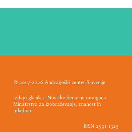
© 2017-2026 Andragoški center Slovenije
Izdajo glasila e-Novičke denarno omogoča
Ministrstvo za izobraževanje, znanost in
mladino.
ISSN 2591-1325