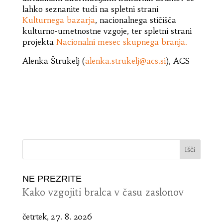
lahko seznanite tudi na spletni strani
Kulturnega bazarja
, nacionalnega stičišča
kulturno-umetnostne vzgoje, ter spletni strani
projekta
Nacionalni mesec skupnega branja.
Alenka Štrukelj (
alenka.strukelj@acs.si
), ACS
NE PREZRITE
Kako vzgojiti bralca v času zaslonov
četrtek, 27. 8. 2026