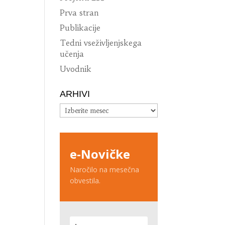
Prva stran
Publikacije
Tedni vseživljenjskega
učenja
Uvodnik
ARHIVI
Arhivi
e-Novičke
Naročilo na mesečna
obvestila.