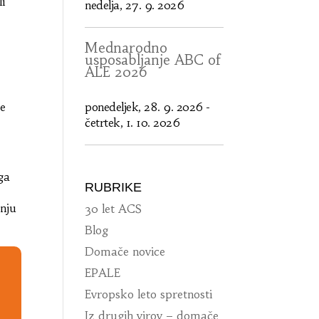
i
nedelja, 27. 9. 2026
Mednarodno
usposabljanje ABC of
ALE 2026
je
ponedeljek, 28. 9. 2026
-
četrtek, 1. 10. 2026
ga
RUBRIKE
nju
30 let ACS
Blog
Domače novice
EPALE
Evropsko leto spretnosti
Iz drugih virov – domače