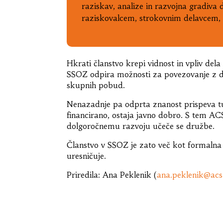
raziskav, analize in razvojna gradiva d
raziskovalcem, strokovnim delavcem, 
Hkrati članstvo krepi vidnost in vpliv d
SSOZ odpira možnosti za povezovanje z dr
skupnih pobud.
Nenazadnje pa odprta znanost prispeva tu
financirano, ostaja javno dobro. S tem ACS
dolgoročnemu razvoju učeče se družbe.
Članstvo v SSOZ je zato več kot formalna v
uresničuje.
Priredila: Ana Peklenik (
ana.peklenik@acs.