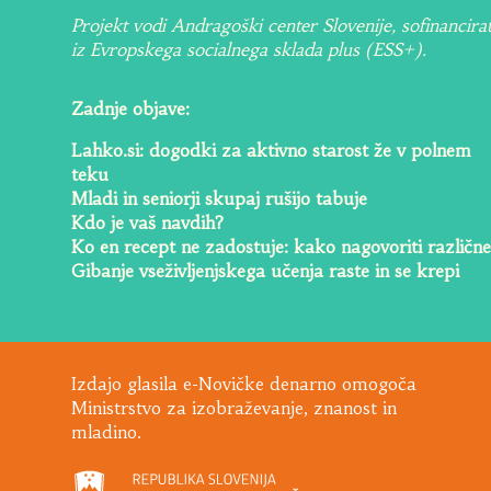
Projekt vodi Andragoški center Slovenije, sofinancira
iz Evropskega socialnega sklada plus (ESS+).
Zadnje objave:
Lahko.si: dogodki za aktivno starost že v polnem
teku
Mladi in seniorji skupaj rušijo tabuje
Kdo je vaš navdih?
Ko en recept ne zadostuje: kako nagovoriti različne
Gibanje vseživljenjskega učenja raste in se krepi
Izdajo glasila e-Novičke denarno omogoča
Ministrstvo za izobraževanje, znanost in
mladino.