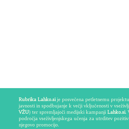
Rubrika Lahko.si
je posvečena petletnemu projektu 
javnosti in spodbujanje k večji vključenosti v vseživ
VŽU
) ter spremljajoči medijski kampanji
Lahko.si
.
področja vseživljenjskega učenja za utrditev poziti
njegovo promocijo.