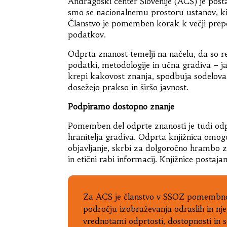
Andragoški center Slovenije (ACS) je posta
smo se nacionalnemu prostoru ustanov, ki 
Članstvo je pomemben korak k večji prepoz
podatkov.
Odprta znanost temelji na načelu, da so re
podatki, metodologije in učna gradiva – j
krepi kakovost znanja, spodbuja sodelova
dosežejo prakso in širšo javnost.
Podpiramo dostopno znanje
Pomemben del odprte znanosti je tudi odpr
hranitelja gradiva. Odprta knjižnica omog
objavljanje, skrbi za dolgoročno hrambo
in etični rabi informacij. Knjižnice postaja
Za ACS je članstvo v SSOZ pomembno 
področju izobraževanja odraslih in nj
vrednotami odprtosti, dostopnosti in 