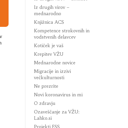
Iz drugih virov –
mednarodno
Knjižnica ACS
Kompetence strokovnih in
v
vodstvenih delavcev
h
Kotiček je vaš
Krepitev VŽU
Mednarodne novice
Migracije in izzivi
večkulturnosti
Ne prezrite
Novi koronavirus in mi
O zdravju
Ozaveščanje za VŽU:
Lahko.si
Projekti ESS