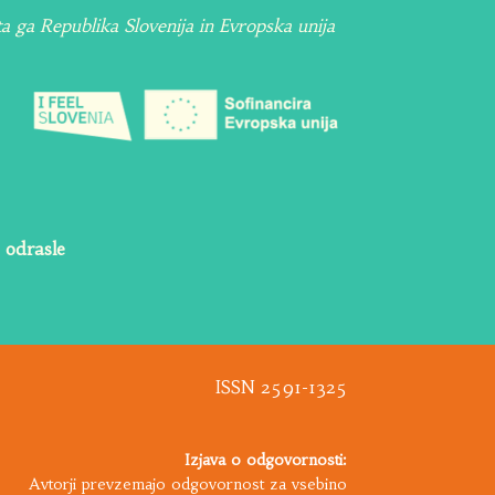
ta ga Republika Slovenija in Evropska unija
 odrasle
ISSN 2591-1325
Izjava o odgovornosti:
Avtorji prevzemajo odgovornost za vsebino