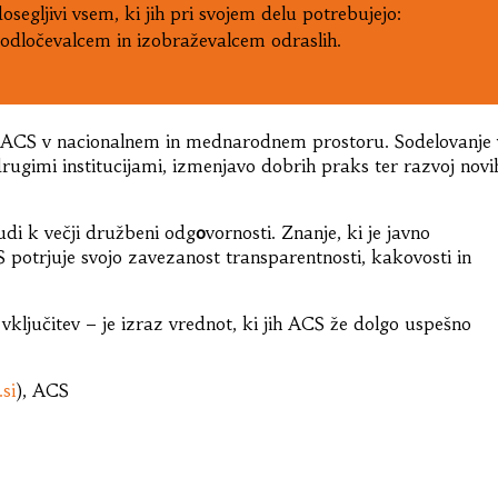
osegljivi vsem, ki jih pri svojem delu potrebujejo:
odločevalcem in izobraževalcem odraslih.
ela ACS v nacionalnem in mednarodnem prostoru. Sodelovanje 
ugimi institucijami, izmenjavo dobrih praks ter razvoj novi
di k večji družbeni odg
o
vornosti. Znanje, ki je javno
 potrjuje svojo zavezanost transparentnosti, kakovosti in
ključitev – je izraz vrednot, ki jih ACS že dolgo uspešno
si
), ACS