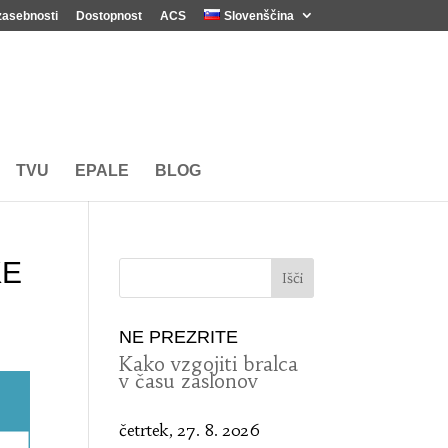
zasebnosti
Dostopnost
ACS
Slovenščina
TVU
EPALE
BLOG
KE
NE PREZRITE
Kako vzgojiti bralca
v času zaslonov
četrtek, 27. 8. 2026