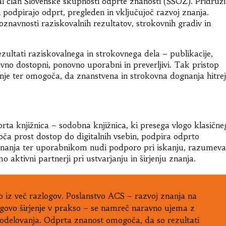
l član Slovenske skupnosti odprte znanosti (SSOZ). Pridružil
podpirajo odprt, pregleden in vključujoč razvoj znanja.
navnosti raziskovalnih rezultatov, strokovnih gradiv in
zultati raziskovalnega in strokovnega dela – publikacije,
avno dostopni, ponovno uporabni in preverljivi. Tak pristop
nje ter omogoča, da znanstvena in strokovna dognanja hitre
ta knjižnica – sodobna knjižnica, ki presega vlogo klasične
oča prost dostop do digitalnih vsebin, podpira odprto
 znanja ter uporabnikom nudi podporo pri iskanju, razumeva
mo aktivni partnerji pri ustvarjanju in širjenju znanja.
iz več razlogov. Poslanstvo ACS – razvoj znanja na
egovo širjenje v prakso – se namreč naravno ujema z
sodelovanja. Odprta znanost omogoča, da so rezultati