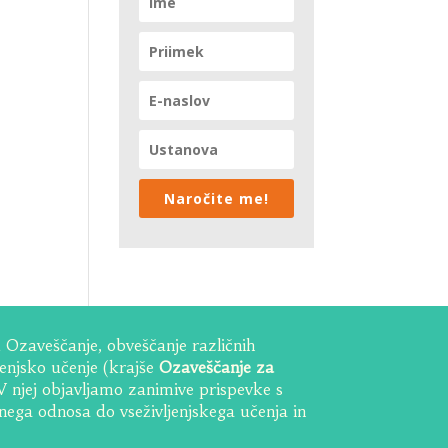
Naročite me!
Ozaveščanje, obveščanje različnih
ljenjsko učenje (krajše
Ozaveščanje za
 V njej objavljamo zanimive prispevke s
vnega odnosa do vseživljenjskega učenja in