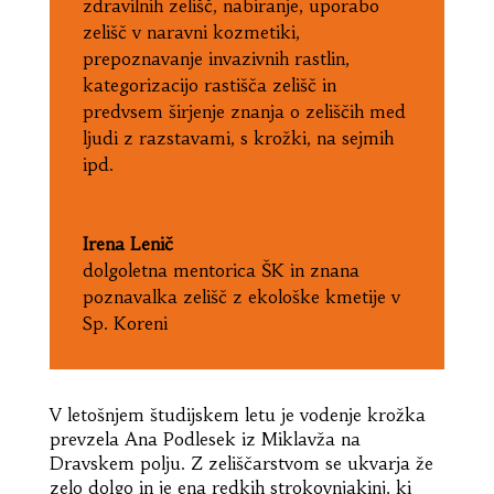
zdravilnih zelišč, nabiranje, uporabo
zelišč v naravni kozmetiki,
prepoznavanje invazivnih rastlin,
kategorizacijo rastišča zelišč in
predvsem širjenje znanja o zeliščih med
ljudi z razstavami, s krožki, na sejmih
ipd.
Irena Lenič
dolgoletna mentorica ŠK in znana
poznavalka zelišč z ekološke kmetije v
Sp. Koreni
V letošnjem študijskem letu je vodenje krožka
prevzela Ana Podlesek iz Miklavža na
Dravskem polju. Z zeliščarstvom se ukvarja že
zelo dolgo in je ena redkih strokovnjakinj, ki