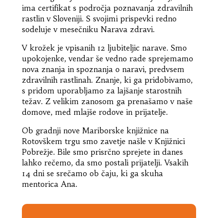
ima certifikat s področja poznavanja zdravilnih
rastlin v Sloveniji. S svojimi prispevki redno
sodeluje v mesečniku Narava zdravi.
V krožek je vpisanih 12 ljubiteljic narave. Smo
upokojenke, vendar še vedno rade sprejemamo
nova znanja in spoznanja o naravi, predvsem
zdravilnih rastlinah. Znanje, ki ga pridobivamo,
s pridom uporabljamo za lajšanje starostnih
težav. Z velikim zanosom ga prenašamo v naše
domove, med mlajše rodove in prijatelje.
Ob gradnji nove Mariborske knjižnice na
Rotovškem trgu smo zavetje našle v Knjižnici
Pobrežje. Bile smo prisrčno sprejete in danes
lahko rečemo, da smo postali prijatelji. Vsakih
14 dni se srečamo ob čaju, ki ga skuha
mentorica Ana.