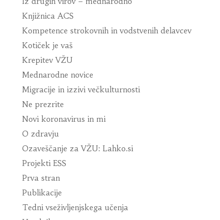
Iz drugih virov – mednarodno
Knjižnica ACS
Kompetence strokovnih in vodstvenih delavcev
Kotiček je vaš
Krepitev VŽU
Mednarodne novice
Migracije in izzivi večkulturnosti
Ne prezrite
Novi koronavirus in mi
O zdravju
Ozaveščanje za VŽU: Lahko.si
Projekti ESS
Prva stran
Publikacije
Tedni vseživljenjskega učenja