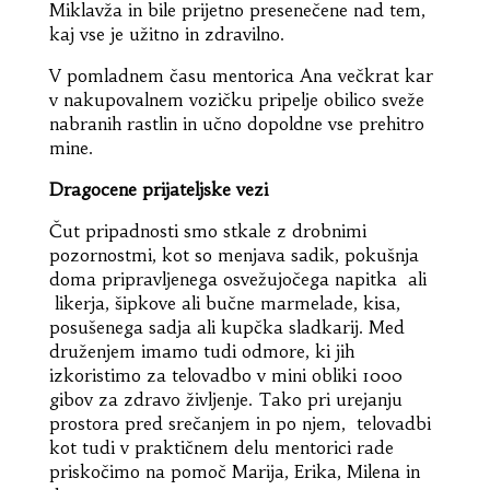
Miklavža in bile prijetno presenečene nad tem,
kaj vse je užitno in zdravilno.
V pomladnem času mentorica Ana večkrat kar
v nakupovalnem vozičku pripelje obilico sveže
nabranih rastlin in učno dopoldne vse prehitro
mine.
Dragocene prijateljske vezi
Čut pripadnosti smo stkale z drobnimi
pozornostmi, kot so menjava sadik, pokušnja
doma pripravljenega osvežujočega napitka ali
likerja, šipkove ali bučne marmelade, kisa,
posušenega sadja ali kupčka sladkarij. Med
druženjem imamo tudi odmore, ki jih
izkoristimo za telovadbo v mini obliki 1000
gibov za zdravo življenje. Tako pri urejanju
prostora pred srečanjem in po njem, telovadbi
kot tudi v praktičnem delu mentorici rade
priskočimo na pomoč Marija, Erika, Milena in