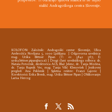
prispevkov. Ti odražajo njihova stališča in ne nujno
stališč Andragoškega centra Slovenije.
KOLOFON: Založnik:
Andragoški center Slovenije
, Ulica
Ambrožiča Novljana 5, 1000 Ljubljana | Odgovorna urednica:
mag. Urška Bittner Pipan (T: 01 5842 567, E:
urska.bittner.pipan@acs.si
) | Drugi člani uredniškega odbora: dr.
Nataša Potočnik, direktorica ACS, Blaž Jelenc, dr. Tanja Možina,
dr. Tanja Rupnik Vec, mag. Tanja Vilič Klenovšek | Jezikovni
pregled: Ana Peklenik | Spletna rešitev: Franci Lajovic |
Korektorici: Erika Brenk, mag. Urška Bittner Pipan | Oblikovanje:
Larisa Hercog