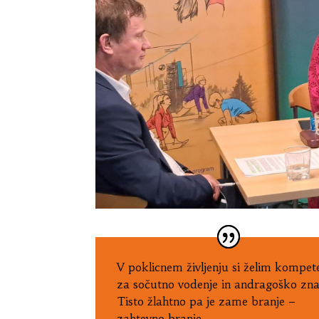
V poklicnem življenju si želim kompet
za sočutno vodenje in andragoško zna
Tisto žlahtno pa je zame branje –
zahtevno branje.