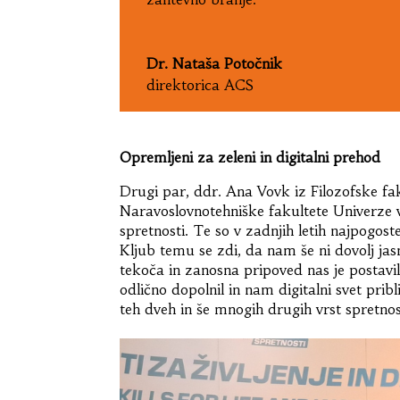
Dr. Nataša Potočnik
direktorica ACS
Opremljeni za zeleni in digitalni prehod
Drugi par, ddr. Ana Vovk iz Filozofske fa
Naravoslovnotehniške fakultete Univerze v 
spretnosti. Te so v zadnjih letih najpogost
Kljub temu se zdi, da nam še ni dovolj jas
tekoča in zanosna pripoved nas je postavila
odlično dopolnil in nam digitalni svet pri
teh dveh in še mnogih drugih vrst spretnos