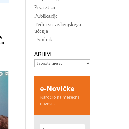
Prva stran
Publikacije
Tedni vseživljenjskega
učenja
a,
Uvodnik
nja
e
ARHIVI
Arhivi
e-Novičke
Naročilo na mesečna
obvestila.