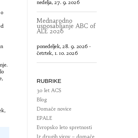
nedelja, 27. 9. 2026
 o
Mednarodno
usposabljanje ABC of
ed
ALE 2026
in
ponedeljek, 28. 9. 2026
-
četrtek, 1. 10. 2026
nje.
lo
e,
RUBRIKE
30 let ACS
Blog
Domače novice
ek,
EPALE
Evropsko leto spretnosti
Iz drugih virov – domače