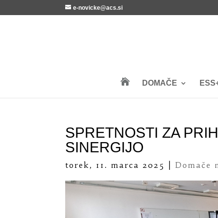
e-novicke@acs.si

DOMAČE
ESS
SPRETNOSTI ZA PRI
SINERGIJO
torek, 11. marca 2025
|
Domače n