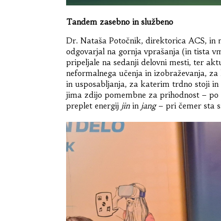
Tandem zasebno in službeno
Dr. Nataša Potočnik, direktorica ACS, in
odgovarjal na gornja vprašanja (in tista vm
pripeljale na sedanji delovni mesti, ter ak
neformalnega učenja in izobraževanja, za
in usposabljanja, za katerim trdno stoji i
jima zdijo pomembne za prihodnost – po ose
preplet energij
jin
in
jang
– pri čemer sta si