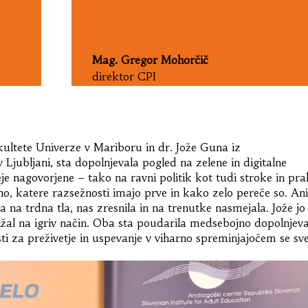
Mag. Gregor Mohorčič
direktor CPI
kultete Univerze v Mariboru in dr. Jože Guna iz
Ljubljani, sta dopolnjevala pogled na zelene in digitalne
eje nagovorjene – tako na ravni politik kot tudi stroke in pra
no, katere razsežnosti imajo prve in kako zelo pereče so. An
 na trdna tla, nas zresnila in na trenutke nasmejala. Jože jo 
bližal na igriv način. Oba sta poudarila medsebojno dopolnjev
ti za preživetje in uspevanje v viharno spreminjajočem se sv