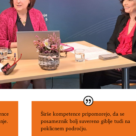
ence
Širše kompetence pripomorejo, da se
nje.
posameznik bolj suvereno giblje tudi na
poklicnem področju.