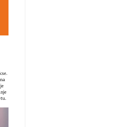
kse.
ina
je
anje
etu.