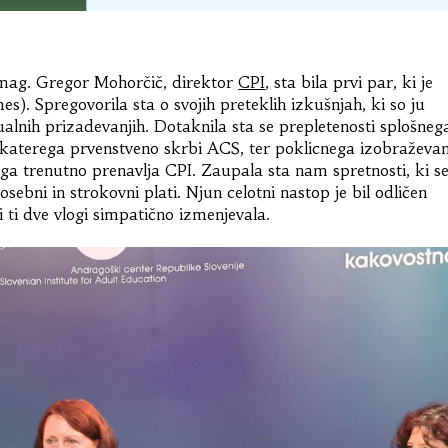
 mag. Gregor Mohorčič, direktor
CPI
, sta bila prvi par, ki je
es). Spregovorila sta o svojih preteklih izkušnjah, ki so ju
tualnih prizadevanjih. Dotaknila sta se prepletenosti splošneg
 katerega prvenstveno skrbi ACS, ter poklicnega izobraževa
n ga trenutno prenavlja CPI. Zaupala sta nam spretnosti, ki s
bni in strokovni plati. Njun celotni nastop je bil odličen
 ti dve vlogi simpatično izmenjevala.