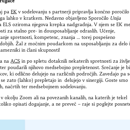
drugače
aj pa
EK
v sodelovanju s partnerji pripravlja končno poročilo
 ga lahko v kratkem. Nedavno objavljeno Sporočilo
Unija
ina ELS oziroma njegova krepka nadgradnja. V njem se EK m
ti za stalno pre- in dousposabljanje odraslih. Učenje,
vanje spretnosti, kompetenc, znanja … torej pospešeno
obdobjih. Žal z močnim poudarkom na usposabljanju za delo 
amezniki in člani skupnosti!
ja na
ACS
in po spletu dotaknili nekaterih spretnosti za življe
 ter poudarili njihovo medsebojno prepletenost. Srečanje je bi
v, ki odlično delujejo na različnih področjih. Zavedajo pa s
 se zato (lahko) prepletajo in delujejo v sinergiji. Goste smo
jih, načrtih ter medsebojnem sodelovanju.
v okolju Zoom ali na povezanih kanalih, na katerih je tekel
liko opisati dogajanje, a ne preveč – raje si poglejte posnet