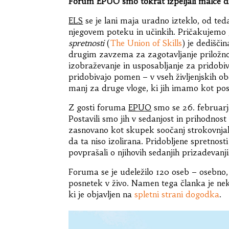
Forum EPUO smo tokrat izpeljali malce 
ELS
se je lani maja uradno izteklo, od ted
njegovem poteku in učinkih. Pričakujemo
spretnosti
(
The Union of Skills
) je dedišč
drugim zavzema za zagotavljanje priložnos
izobraževanje in usposabljanje za pridobi
pridobivajo pomen – v vseh življenjskih 
manj za druge vloge, ki jih imamo kot pos
Z gosti foruma
EPUO
smo se 26. februar
Postavili smo jih v sedanjost in prihodnost
zasnovano kot skupek soočanj strokovnjako
da ta niso izolirana. Pridobljene spretnosti
povprašali o njihovih sedanjih prizadevan
Foruma se je udeležilo 120 oseb – osebno, 
posnetek v živo. Namen tega članka je neko
ki je objavljen na
spletni strani dogodka
.