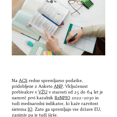
Na
ACS
redno spremljamo podatke,
pridobljene z Anketo
ANP
. Vključenost
prebivalcev v
VŽU
v starosti od 25 do 64 let je
namreč prvi kazalnik
ReNPIO
2022–2030 in
tudi mednarodni indikator, ki kaže razvitost
sistema
IO
. Zato ga spremljajo vse države EU,
zanimiv pa je tudi širše.