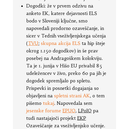
Dogodki: že v prvem odzivu na
anketo EK, katere dejavnosti ELS
bodo v Sloveniji ključne, smo
napovedali prodorno ozaveščanje, in
sicer v Tednih vseživljenjskega učenja
(
TVU
;
skupna akcija ELS
ta hip šteje
okrog 1.150 dogodkov) in še prav
posebej na Andragoškem kolokviju.
Ta je 1. junija v Hišo EU privabil 85
udeležencev v živo, preko 60 pa jih je
dogodek spremljalo po spletu.
Prispevki in posnetki dogajanja so
objavljeni na
spletni strani AK
, o tem
pišemo
tukaj
. Napovedala sem
jesenske forume
EPUO
,
LPoIO
pa
tudi nastajajoči projekt
EKP
Ozaveščanje za vseživljenjsko učenje.