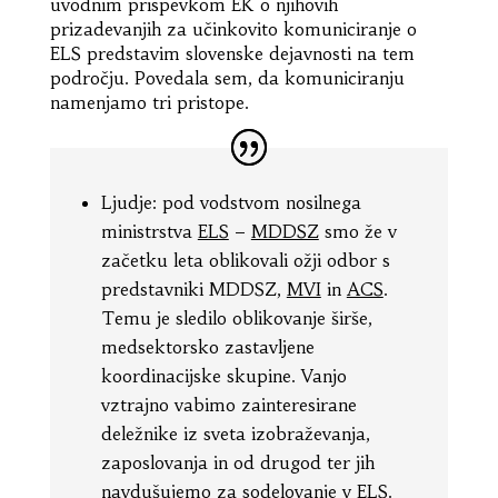
uvodnim prispevkom EK o njihovih
prizadevanjih za učinkovito komuniciranje o
ELS predstavim slovenske dejavnosti na tem
področju. Povedala sem, da komuniciranju
namenjamo tri pristope.
Ljudje: pod vodstvom nosilnega
ministrstva
ELS
–
MDDSZ
smo že v
začetku leta oblikovali ožji odbor s
predstavniki MDDSZ,
MVI
in
ACS
.
Temu je sledilo oblikovanje širše,
medsektorsko zastavljene
koordinacijske skupine. Vanjo
vztrajno vabimo zainteresirane
deležnike iz sveta izobraževanja,
zaposlovanja in od drugod ter jih
navdušujemo za sodelovanje v ELS.