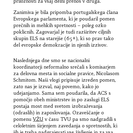
priložnosti za vsaj delni prenos v druga.
Zanimiva je bila pripomba portugalskega člana
Evropskega parlamenta, ki je poudaril pomen
prečnih in mehkih spretnosti – poleg ozko
poklicnih. Zagovarjal je tudi razširitev ciljnih
skupin ELS na starejše (65+), ki so prav tako
del evropske demokracije in njenih izzivov.
Naslednjega dne smo se nacionalni
koordinatorji neformalno srečali s komisarjem
za delovna mesta in socialne pravice, Nicolasom
Schmitom. Naši vlogi pripisuje izreden pomen,
zato nas je izzval, naj povemo, kako jo
udejanjamo. Sama sem poudarila, da ACS s
pomočjo obeh ministrstev in po zaslugi ELS
postaja most med svetom izobraževanja
(odraslih) in zaposlovanja. Ozaveščanje o
pomenu
VŽU
v času TVU pa smo nadgradili s
celoletnim širjenjem zavedanja o spretnostih, ki
jih je treba nadgrajevati vse življenje in za vsa