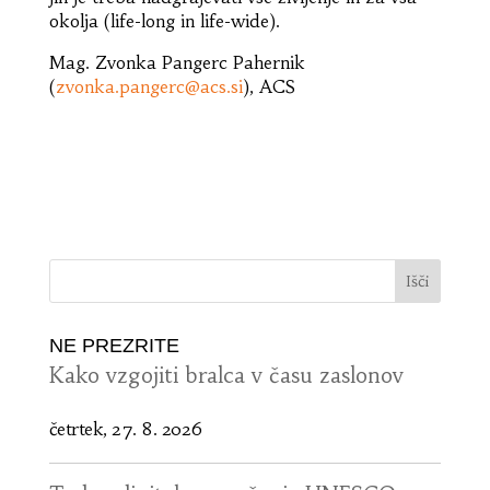
okolja (life-long in life-wide).
Mag. Zvonka Pangerc Pahernik
(
zvonka.pangerc@acs.si
), ACS
NE PREZRITE
Kako vzgojiti bralca v času zaslonov
četrtek, 27. 8. 2026