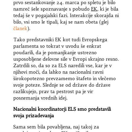
prvo sestankovanje 24. marca po spletu je bilo
namreč šele spoznavanje s pobudo
EK
, ki je bila
tedaj še v pogajalski fazi. Interakcije skorajda ni
bilo, vsi smo le tipali, kaj se nam obeta (glej
članek
).
Tako predstavniki EK kot tudi Evropskega
parlamenta so tokrat v uvodu še enkrat
poudarili, da je pomanjkanje ustrezno
usposobljene delovne sile v Evropi skrajno resno.
Zatrdili so, da so za ELS naredili vse, kar je v
njihovi moči, da lahko na nacionalni ravni
širokopotezno prevzamemo štafeto in vlečemo
svoje poteze. Slednje se od države do države
razlikujejo, prav ta pestrost pa je vir
posnemanja vrednih idej.
Nacionalni koordinatorji ELS smo predstavili
svoja prizadevanja
Sama sem bila povabljena, naj takoj za