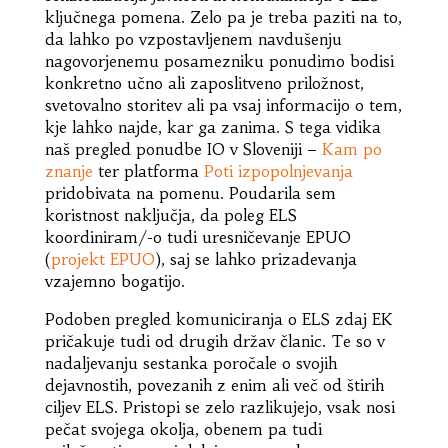
ključnega pomena. Zelo pa je treba paziti na to,
da lahko po vzpostavljenem navdušenju
nagovorjenemu posamezniku ponudimo bodisi
konkretno učno ali zaposlitveno priložnost,
svetovalno storitev ali pa vsaj informacijo o tem,
kje lahko najde, kar ga zanima. S tega vidika
naš pregled ponudbe IO v Sloveniji –
Kam po
znanje
ter platforma
Poti izpopolnjevanja
pridobivata na pomenu. Poudarila sem
koristnost naključja, da poleg ELS
koordiniram/-o tudi uresničevanje EPUO
(
projekt EPUO
), saj se lahko prizadevanja
vzajemno bogatijo.
Podoben pregled komuniciranja o ELS zdaj EK
pričakuje tudi od drugih držav članic. Te so v
nadaljevanju sestanka poročale o svojih
dejavnostih, povezanih z enim ali več od štirih
ciljev ELS. Pristopi se zelo razlikujejo, vsak nosi
pečat svojega okolja, obenem pa tudi