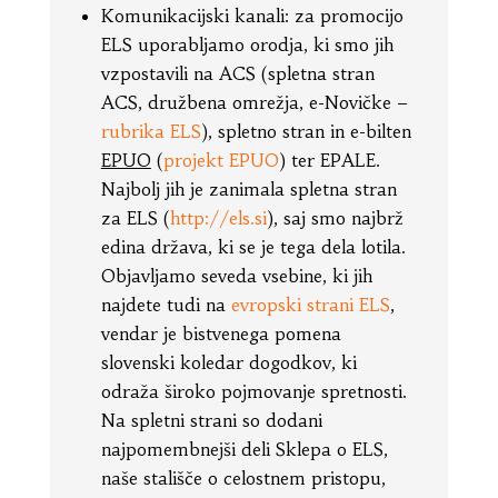
Komunikacijski kanali: za promocijo
ELS uporabljamo orodja, ki smo jih
vzpostavili na ACS (spletna stran
ACS, družbena omrežja, e-Novičke –
rubrika ELS
), spletno stran in e-bilten
EPUO
(
projekt EPUO
) ter EPALE.
Najbolj jih je zanimala spletna stran
za ELS (
http://els.si
), saj smo najbrž
edina država, ki se je tega dela lotila.
Objavljamo seveda vsebine, ki jih
najdete tudi na
evropski strani ELS
,
vendar je bistvenega pomena
slovenski koledar dogodkov, ki
odraža široko pojmovanje spretnosti.
Na spletni strani so dodani
najpomembnejši deli Sklepa o ELS,
naše stališče o celostnem pristopu,