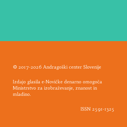
© 2017-2026 Andragoški center Slovenije
Izdajo glasila e-Novičke denarno omogoča
Ministrstvo za izobraževanje, znanost in
mladino.
ISSN 2591-1325