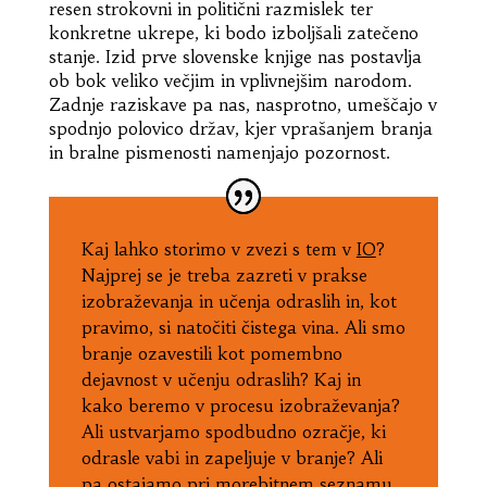
resen strokovni in politični razmislek ter
konkretne ukrepe, ki bodo izboljšali zatečeno
stanje. Izid prve slovenske knjige nas postavlja
ob bok veliko večjim in vplivnejšim narodom.
Zadnje raziskave pa nas, nasprotno, umeščajo v
spodnjo polovico držav, kjer vprašanjem branja
in bralne pismenosti namenjajo pozornost.
Kaj lahko storimo v zvezi s tem v
IO
?
Najprej se je treba zazreti v prakse
izobraževanja in učenja odraslih in, kot
pravimo, si natočiti čistega vina. Ali smo
branje ozavestili kot pomembno
dejavnost v učenju odraslih? Kaj in
kako beremo v procesu izobraževanja?
Ali ustvarjamo spodbudno ozračje, ki
odrasle vabi in zapeljuje v branje? Ali
pa ostajamo pri morebitnem seznamu