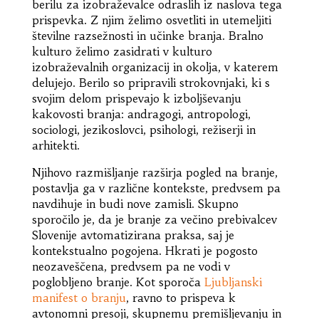
berilu za izobraževalce odraslih iz naslova tega
prispevka. Z njim želimo osvetliti in utemeljiti
številne razsežnosti in učinke branja. Bralno
kulturo želimo zasidrati v kulturo
izobraževalnih organizacij in okolja, v katerem
delujejo. Berilo so pripravili strokovnjaki, ki s
svojim delom prispevajo k izboljševanju
kakovosti branja: andragogi, antropologi,
sociologi, jezikoslovci, psihologi, režiserji in
arhitekti.
Njihovo razmišljanje razširja pogled na branje,
postavlja ga v različne kontekste, predvsem pa
navdihuje in budi nove zamisli. Skupno
sporočilo je, da je branje za večino prebivalcev
Slovenije avtomatizirana praksa, saj je
kontekstualno pogojena. Hkrati je pogosto
neozaveščena, predvsem pa ne vodi v
poglobljeno branje. Kot sporoča
Ljubljanski
manifest o branju
, ravno to prispeva k
avtonomni presoji, skupnemu premišljevanju in