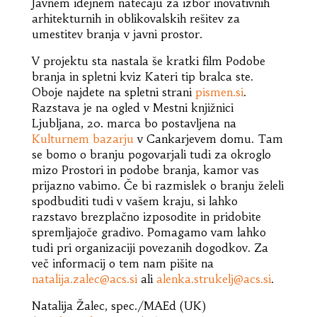
Javnem idejnem natečaju za izbor inovativnih
arhitekturnih in oblikovalskih rešitev za
umestitev branja v javni prostor.
V projektu sta nastala še kratki film Podobe
branja in spletni kviz Kateri tip bralca ste.
Oboje najdete na spletni strani
pismen.si
.
Razstava je na ogled v Mestni knjižnici
Ljubljana, 20. marca bo postavljena na
Kulturnem bazarju
v Cankarjevem domu. Tam
se bomo o branju pogovarjali tudi za okroglo
mizo Prostori in podobe branja, kamor vas
prijazno vabimo. Če bi razmislek o branju želeli
spodbuditi tudi v vašem kraju, si lahko
razstavo brezplačno izposodite in pridobite
spremljajoče gradivo. Pomagamo vam lahko
tudi pri organizaciji povezanih dogodkov. Za
več informacij o tem nam pišite na
natalija.zalec@acs.si
ali
alenka.strukelj@acs.si
.
Natalija Žalec, spec./MAEd (UK)