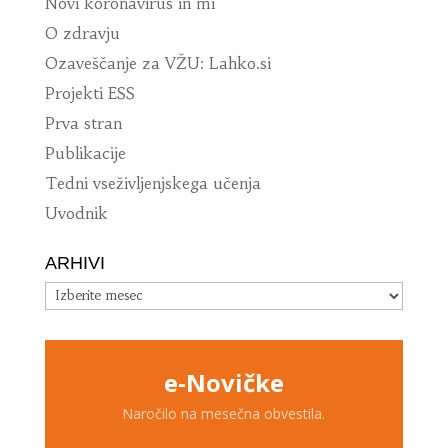
Novi koronavirus in mi
O zdravju
Ozaveščanje za VŽU: Lahko.si
Projekti ESS
Prva stran
Publikacije
Tedni vseživljenjskega učenja
Uvodnik
ARHIVI
Arhivi
e-Novičke
Naročilo na mesečna obvestila.